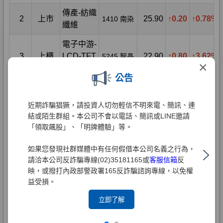
×
公告
近期詐騙猖獗，請投資人切勿輕信不明來電、簡訊、連
結或陌生群組。本公司不會以電話、簡訊或LINE邀請
「領取飆股」、「明牌體驗」等。
如果您發現社群媒體中有任何假借本公司名義之行為，
請洽本公司反詐騙專線(02)35181165或
客服信箱
反
映，或撥打內政部警政署165反詐騙諮詢專線，以免權
益受損。
立即了解