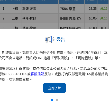
公告
近期詐騙猖獗，請投資人切勿輕信不明來電、簡訊、連結或陌生群組。本
公司不會以電話、簡訊或LINE邀請「領取飆股」、「明牌體驗」等。
如果您發現社群媒體中有任何假借本公司名義之行為，請洽本公司反詐騙
專線(02)35181165或
客服信箱
反映，或撥打內政部警政署165反詐騙諮詢
專線，以免權益受損。
立即了解