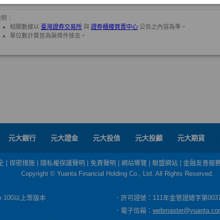
元大銀行
元大證金
元大投信
元大投顧
元大期貨
全
|
保密措施
|
隱私權保護聲明
|
免責聲明
|
網站導覽
|
聯盟網站
|
金融友善服
Copyright © Yuanta Financial Holding Co., Ltd. All Rights Reserved.
dge 100以上等版本
．許可證號：111年金管證總字第003
．電子信箱：
webmaster@yuanta.co