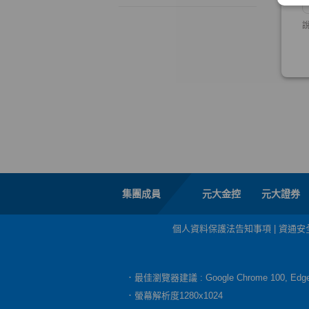
集團成員
元大金控
元大證券
個人資料保護法告知事項
|
資通安
．最佳瀏覽器建議 : Google Chrome 100, E
．螢幕解析度1280x1024