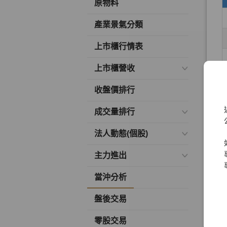
原物料
產業景氣分類
上市櫃行情表
上市櫃營收
收盤價排行
成交量排行
法人動態(個股)
主力進出
當沖分析
盤後交易
零股交易