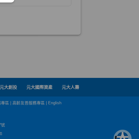
元大創投
元大國際資產
元大人壽
務專區
|
高齡友善服務專區
|
English
7號
m