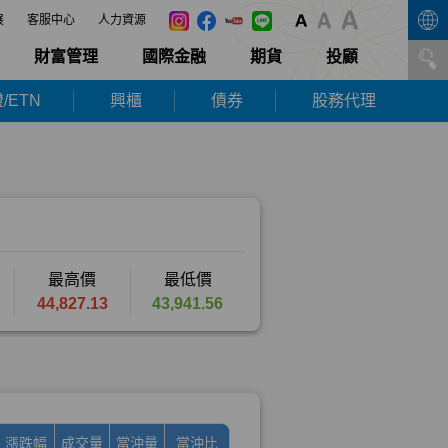
展
客服中心
人力資源
財富管理
國際金融
期貨
投顧
/ETN
興櫃
債券
股務代理