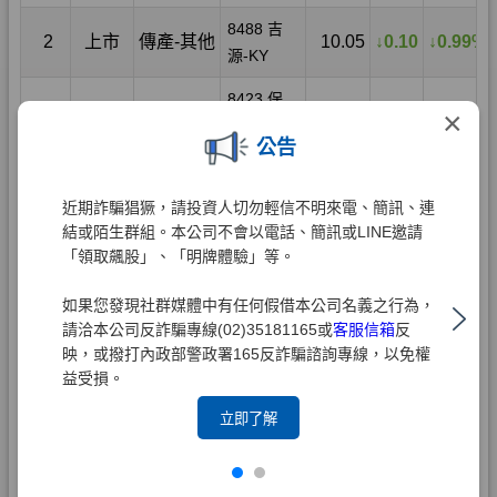
×
公告
近期詐騙猖獗，請投資人切勿輕信不明來電、簡訊、連
結或陌生群組。本公司不會以電話、簡訊或LINE邀請
「領取飆股」、「明牌體驗」等。
如果您發現社群媒體中有任何假借本公司名義之行為，
請洽本公司反詐騙專線(02)35181165或
客服信箱
反
映，或撥打內政部警政署165反詐騙諮詢專線，以免權
益受損。
立即了解