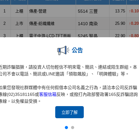
公告
近期詐騙猖獗，請投資人切勿輕信不明來電、簡訊、連結或陌生群組。本
公司不會以電話、簡訊或LINE邀請「領取飆股」、「明牌體驗」等。
如果您發現社群媒體中有任何假借本公司名義之行為，請洽本公司反詐騙
專線(02)35181165或
客服信箱
反映，或撥打內政部警政署165反詐騙諮詢
專線，以免權益受損。
立即了解