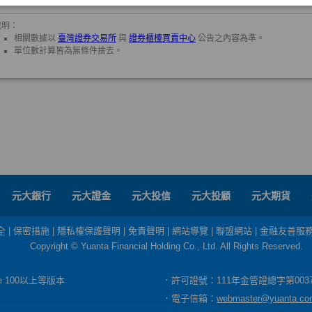
元大銀行
元大證金
元大投信
元大投顧
元大期貨
全
|
保密措施
|
隱私權保護聲明
|
免責聲明
|
網站導覽
|
聯盟網站
|
金融友善服
Copyright © Yuanta Financial Holding Co., Ltd. All Rights Reserved.
dge 100以上等版本
．許可證號：111年金管證總字第003
．電子信箱：
webmaster@yuanta.co