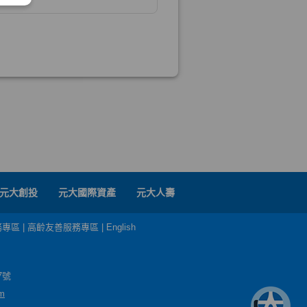
元大創投
元大國際資產
元大人壽
務專區
|
高齡友善服務專區
|
English
7號
m