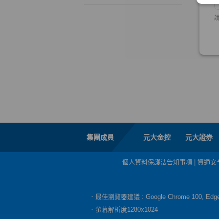
集團成員
元大金控
元大證券
個人資料保護法告知事項
|
資通安
．最佳瀏覽器建議 : Google Chrome 100, E
．螢幕解析度1280x1024