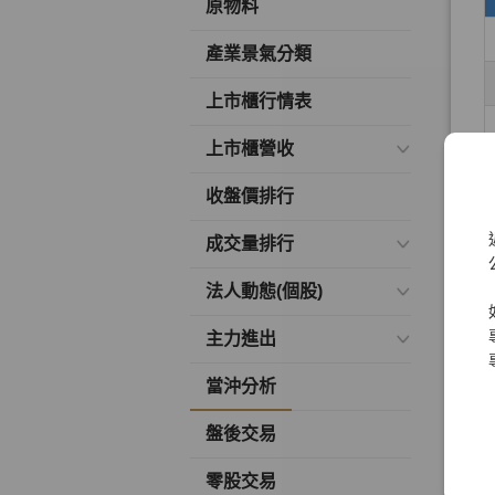
原物料
產業景氣分類
上市櫃行情表
上市櫃營收
收盤價排行
成交量排行
法人動態(個股)
主力進出
當沖分析
盤後交易
零股交易