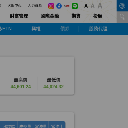
展
客服中心
人力資源
財富管理
國際金融
期貨
投顧
/ETN
興櫃
債券
股務代理