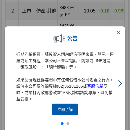
×
公告
近期詐騙猖獗，請投資人切勿輕信不明來電、簡訊、連
結或陌生群組。本公司不會以電話、簡訊或LINE邀請
「領取飆股」、「明牌體驗」等。
如果您發現社群媒體中有任何假借本公司名義之行為，
請洽本公司反詐騙專線(02)35181165或
客服信箱
反
映，或撥打內政部警政署165反詐騙諮詢專線，以免權
益受損。
立即了解