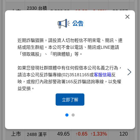
×
公告
近期詐騙猖獗，請投資人切勿輕信不明來電、簡訊、連
結或陌生群組。本公司不會以電話、簡訊或LINE邀請
「領取飆股」、「明牌體驗」等。
如果您發現社群媒體中有任何假借本公司名義之行為，
請洽本公司反詐騙專線(02)35181165或
客服信箱
反
映，或撥打內政部警政署165反詐騙諮詢專線，以免權
益受損。
立即了解