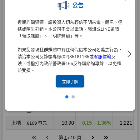
公告
近期詐騙猖獗，請投資人切勿輕信不明來電、簡訊、連
結或陌生群組。本公司不會以電話、簡訊或LINE邀請
「領取飆股」、「明牌體驗」等。
如果您發現社群媒體中有任何假借本公司名義之行為，
請洽本公司反詐騙專線(02)35181165或
客服信箱
反
映，或撥打內政部警政署165反詐騙諮詢專線，以免權
益受損。
立即了解