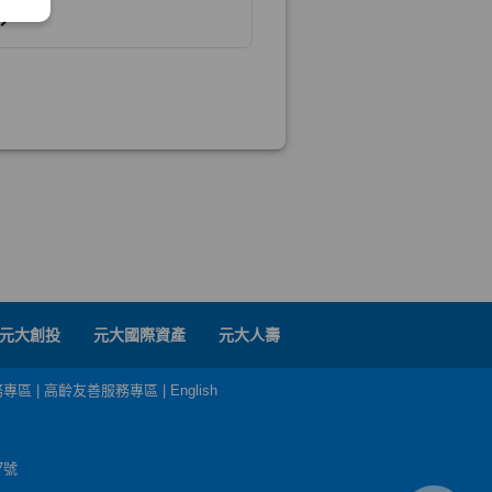
元大創投
元大國際資產
元大人壽
務專區
|
高齡友善服務專區
|
English
7號