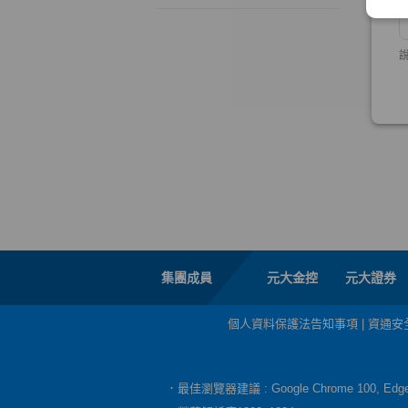
集團成員
元大金控
元大證券
個人資料保護法告知事項
|
資通安
．最佳瀏覽器建議 : Google Chrome 100, E