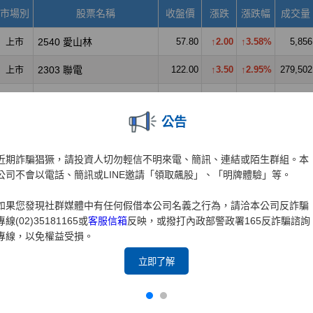
公告
近期詐騙猖獗，請投資人切勿輕信不明來電、簡訊、連結或陌生群組。本
公司不會以電話、簡訊或LINE邀請「領取飆股」、「明牌體驗」等。
如果您發現社群媒體中有任何假借本公司名義之行為，請洽本公司反詐騙
專線(02)35181165或
客服信箱
反映，或撥打內政部警政署165反詐騙諮詢
專線，以免權益受損。
立即了解