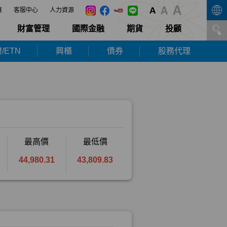
展
客服中心
人力資源
財富管理
國際金融
期貨
投顧
/ETN
興櫃
債券
股務代理