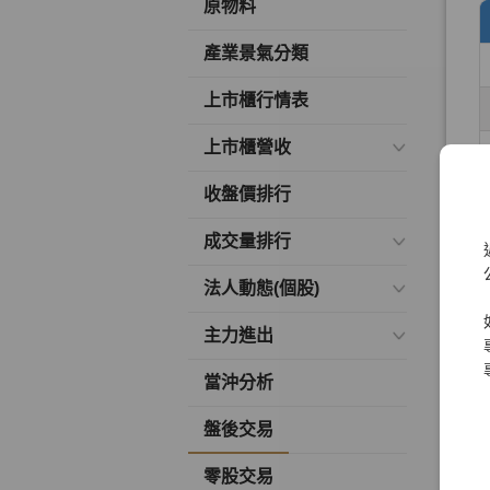
原物料
產業景氣分類
上市櫃行情表
上市櫃營收
收盤價排行
成交量排行
法人動態(個股)
主力進出
當沖分析
盤後交易
零股交易