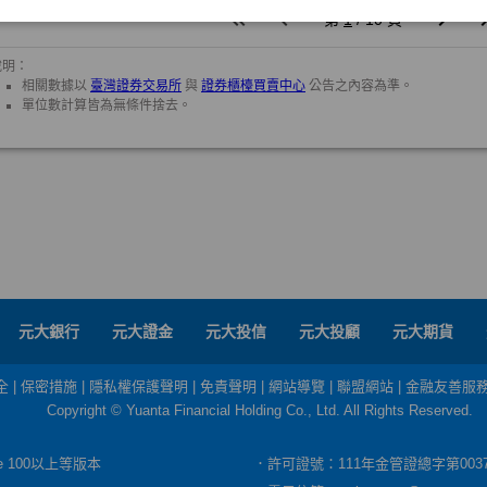
元大銀行
元大證金
元大投信
元大投顧
元大期貨
全
|
保密措施
|
隱私權保護聲明
|
免責聲明
|
網站導覽
|
聯盟網站
|
金融友善服
Copyright © Yuanta Financial Holding Co., Ltd. All Rights Reserved.
dge 100以上等版本
．許可證號：111年金管證總字第003