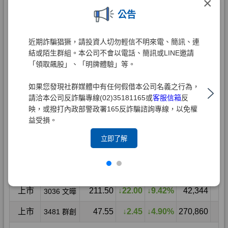
×
公告
近期詐騙猖獗，請投資人切勿輕信不明來電、簡訊、連
結或陌生群組。本公司不會以電話、簡訊或LINE邀請
「領取飆股」、「明牌體驗」等。
如果您發現社群媒體中有任何假借本公司名義之行為，
請洽本公司反詐騙專線(02)35181165或
客服信箱
反
映，或撥打內政部警政署165反詐騙諮詢專線，以免權
益受損。
立即了解