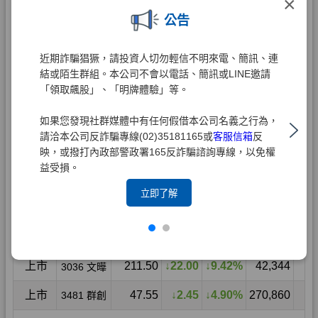
×
公告
近期詐騙猖獗，請投資人切勿輕信不明來電、簡訊、連
結或陌生群組。本公司不會以電話、簡訊或LINE邀請
「領取飆股」、「明牌體驗」等。
如果您發現社群媒體中有任何假借本公司名義之行為，
請洽本公司反詐騙專線(02)35181165或
客服信箱
反
映，或撥打內政部警政署165反詐騙諮詢專線，以免權
益受損。
立即了解