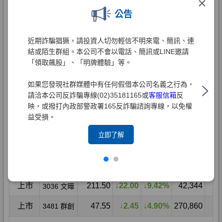
×
公告
近期詐騙猖獗，請投資人切勿輕信不明來電、簡訊、連
結或陌生群組。本公司不會以電話、簡訊或LINE邀請
「領取飆股」、「明牌體驗」等。
如果您發現社群媒體中有任何假借本公司名義之行為，
請洽本公司反詐騙專線(02)35181165或
客服信箱
反
映，或撥打內政部警政署165反詐騙諮詢專線，以免權
益受損。
立即了解