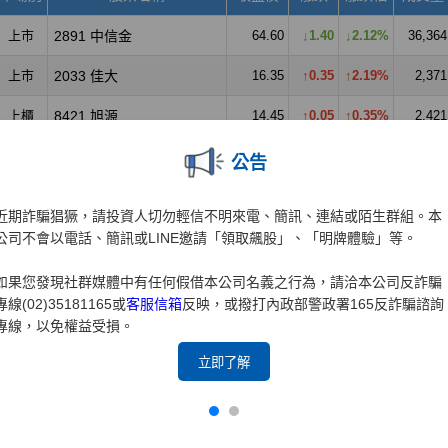
公告
近期詐騙猖獗，請投資人切勿輕信不明來電、簡訊、連結或陌生群組。本
公司不會以電話、簡訊或LINE邀請「領取飆股」、「明牌體驗」等。
如果您發現社群媒體中有任何假借本公司名義之行為，請洽本公司反詐騙
專線(02)35181165或
客服信箱
反映，或撥打內政部警政署165反詐騙諮詢
專線，以免權益受損。
立即了解