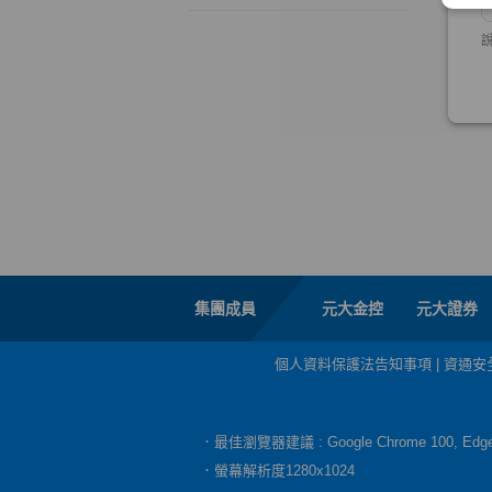
集團成員
元大金控
元大證券
個人資料保護法告知事項
|
資通安
．最佳瀏覽器建議 : Google Chrome 100, E
．螢幕解析度1280x1024