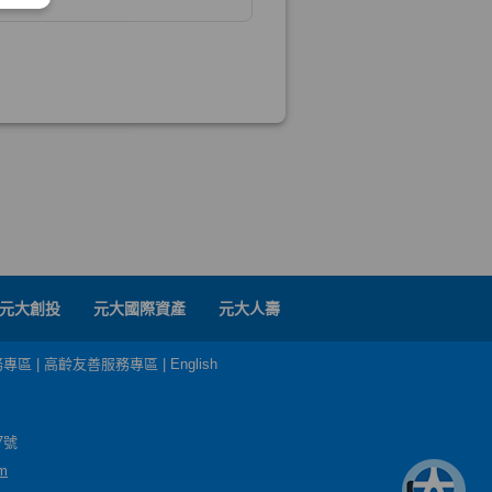
元大創投
元大國際資產
元大人壽
務專區
|
高齡友善服務專區
|
English
7號
m