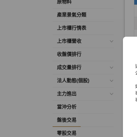
原物料
產業景氣分類
上市櫃行情表
上市櫃營收
收盤價排行
成交量排行
法人動態(個股)
主力進出
當沖分析
盤後交易
零股交易