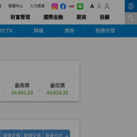
展
客服中心
人力資源
財富管理
國際金融
期貨
投顧
/ETN
興櫃
債券
股務代理