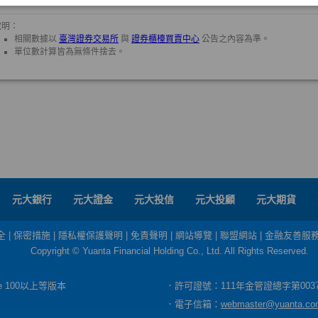
元大銀行
元大證金
元大投信
元大投顧
元大期貨
全
|
保密措施
|
隱私權保護聲明
|
免責聲明
|
網站導覽
|
聯盟網站
|
金融友善服
Copyright © Yuanta Financial Holding Co., Ltd. All Rights Reserved.
dge 100以上等版本
．許可證號：111年金管證總字第003
．電子信箱：
webmaster@yuanta.co