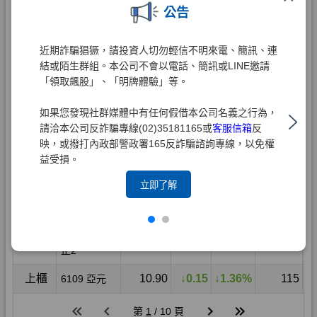
公告
近期詐騙猖獗，請投資人切勿輕信不明來電、簡訊、連
結或陌生群組。本公司不會以電話、簡訊或LINE邀請
「領取飆股」、「明牌體驗」等。
如果您發現社群媒體中有任何假借本公司名義之行為，
請洽本公司反詐騙專線(02)35181165或
客服信箱
反
映，或撥打內政部警政署165反詐騙諮詢專線，以免權
益受損。
立即了解