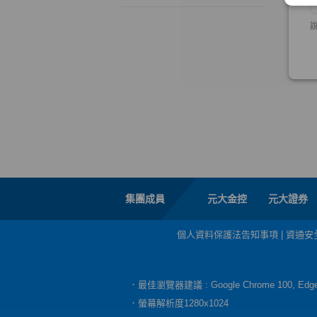
集團成員
元大金控
元大證券
個人資料保護法告知事項
|
資通安
．最佳瀏覽器建議 : Google Chrome 100, E
．螢幕解析度1280x1024