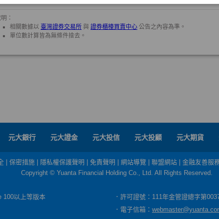
元大銀行
元大證金
元大投信
元大投顧
元大期貨
全
|
保密措施
|
隱私權保護聲明
|
免責聲明
|
網站導覽
|
聯盟網站
|
金融友善服
Copyright © Yuanta Financial Holding Co., Ltd. All Rights Reserved.
dge 100以上等版本
．許可證號：111年金管證總字第003
．電子信箱：
webmaster@yuanta.co