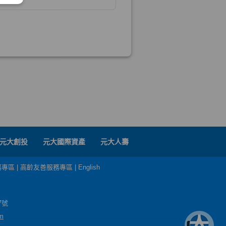
元大創投
元大國際資產
元大人壽
務專區
|
高齡友善服務專區
|
English
7號
m