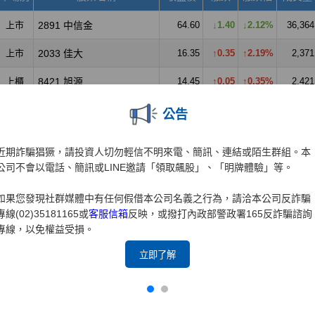
公告
近期詐騙猖獗，請投資人切勿輕信不明來電、簡訊、連結或陌生群組。本
公司不會以電話、簡訊或LINE邀請「領取飆股」、「明牌體驗」等。
如果您發現社群媒體中有任何假借本公司名義之行為，請洽本公司反詐騙
專線(02)35181165或
客服信箱
反映，或撥打內政部警政署165反詐騙諮詢
專線，以免權益受損。
立即了解