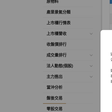
原物料
產業景氣分類
上市櫃行情表
上市櫃營收
收盤價排行
成交量排行
法人動態(個股)
主力進出
當沖分析
盤後交易
零股交易