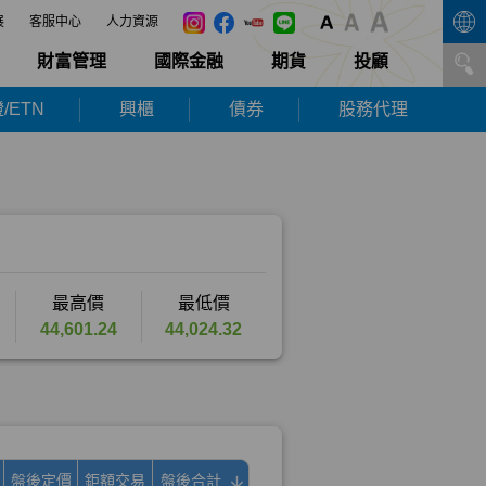
展
客服中心
人力資源
財富管理
國際金融
期貨
投顧
/ETN
興櫃
債券
股務代理