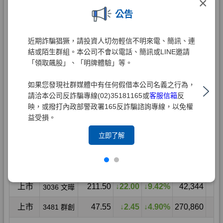
×
公告
近期詐騙猖獗，請投資人切勿輕信不明來電、簡訊、連
結或陌生群組。本公司不會以電話、簡訊或LINE邀請
「領取飆股」、「明牌體驗」等。
如果您發現社群媒體中有任何假借本公司名義之行為，
請洽本公司反詐騙專線(02)35181165或
客服信箱
反
映，或撥打內政部警政署165反詐騙諮詢專線，以免權
益受損。
立即了解