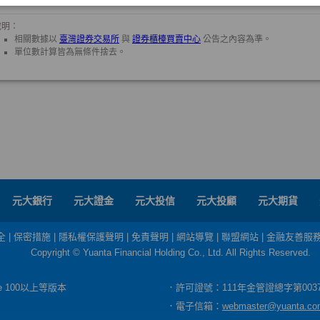
元大銀行
元大證金
元大投信
元大投顧
元大期貨
全
|
保密措施
|
隱私權保護聲明
|
免責聲明
|
網站導覽
|
聯盟網站
|
金融友善服
Copyright © Yuanta Financial Holding Co., Ltd. All Rights Reserved.
dge 100以上等版本
．許可證號：111年金管證總字第003
．電子信箱：
webmaster@yuanta.co