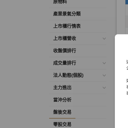
原物料
產業景氣分類
上市櫃行情表
上市櫃營收
收盤價排行
成交量排行
法人動態(個股)
主力進出
當沖分析
盤後交易
零股交易