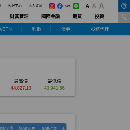
展
客服中心
人力資源
財富管理
國際金融
期貨
投顧
/ETN
興櫃
債券
股務代理