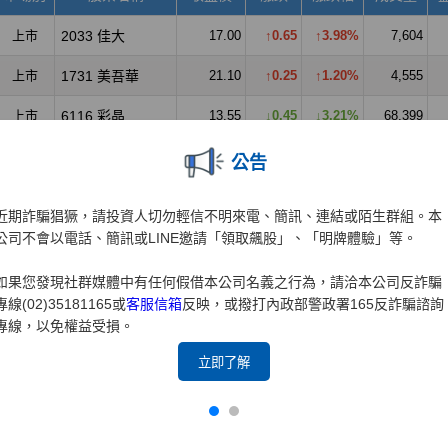
公告
近期詐騙猖獗，請投資人切勿輕信不明來電、簡訊、連結或陌生群組。本
公司不會以電話、簡訊或LINE邀請「領取飆股」、「明牌體驗」等。
如果您發現社群媒體中有任何假借本公司名義之行為，請洽本公司反詐騙
專線(02)35181165或
客服信箱
反映，或撥打內政部警政署165反詐騙諮詢
專線，以免權益受損。
立即了解