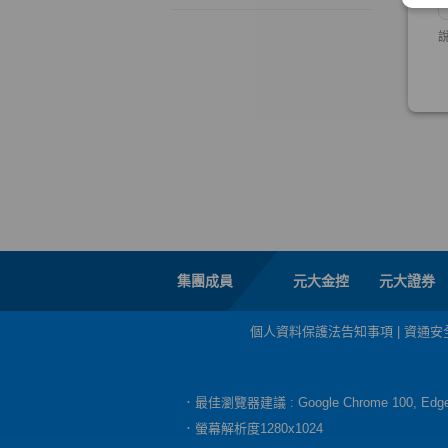
集團成員
元大金控
元大證券
個人資料保護法告知事項
|
資通安
．最佳瀏覽器建議 : Google Chrome 100, E
．螢幕解析度1280x1024