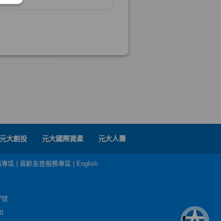
元大創投
元大國際資產
元大人壽
務專區
|
高齡友善服務專區
|
English
7號
m