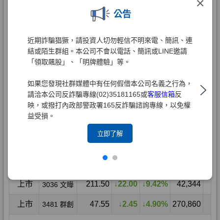
×
公告
近期詐騙猖獗，請投資人切勿輕信不明來電、簡訊、連
結或陌生群組。本公司不會以電話、簡訊或LINE邀請
「領取飆股」、「明牌體驗」等。
如果您發現社群媒體中有任何假借本公司名義之行為，
請洽本公司反詐騙專線(02)35181165或
客服信箱
反
映，或撥打內政部警政署165反詐騙諮詢專線，以免權
益受損。
立即了解