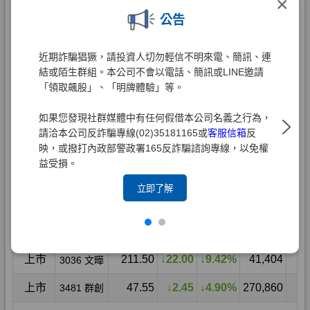
×
公告
近期詐騙猖獗，請投資人切勿輕信不明來電、簡訊、連
結或陌生群組。本公司不會以電話、簡訊或LINE邀請
「領取飆股」、「明牌體驗」等。
如果您發現社群媒體中有任何假借本公司名義之行為，
請洽本公司反詐騙專線(02)35181165或
客服信箱
反
映，或撥打內政部警政署165反詐騙諮詢專線，以免權
益受損。
立即了解