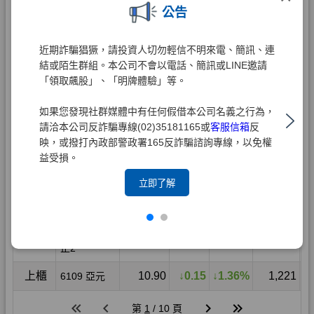
公告
近期詐騙猖獗，請投資人切勿輕信不明來電、簡訊、連
結或陌生群組。本公司不會以電話、簡訊或LINE邀請
「領取飆股」、「明牌體驗」等。
如果您發現社群媒體中有任何假借本公司名義之行為，
請洽本公司反詐騙專線(02)35181165或
客服信箱
反
映，或撥打內政部警政署165反詐騙諮詢專線，以免權
益受損。
立即了解