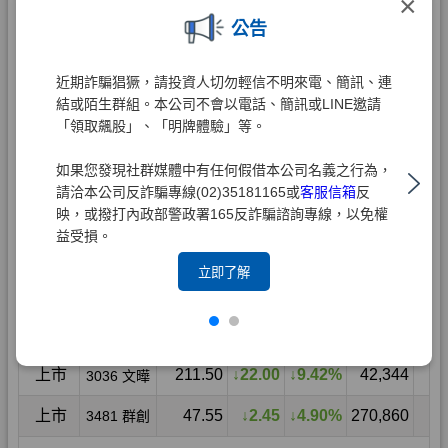
×
公告
近期詐騙猖獗，請投資人切勿輕信不明來電、簡訊、連
結或陌生群組。本公司不會以電話、簡訊或LINE邀請
「領取飆股」、「明牌體驗」等。
如果您發現社群媒體中有任何假借本公司名義之行為，
請洽本公司反詐騙專線(02)35181165或
客服信箱
反
映，或撥打內政部警政署165反詐騙諮詢專線，以免權
益受損。
立即了解