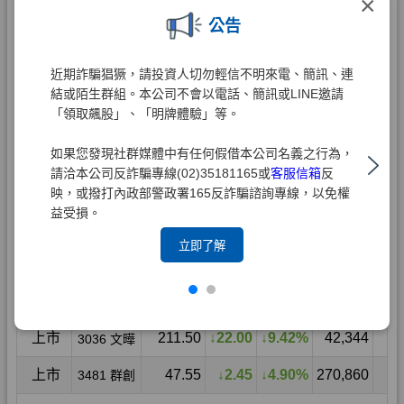
×
公告
近期詐騙猖獗，請投資人切勿輕信不明來電、簡訊、連
結或陌生群組。本公司不會以電話、簡訊或LINE邀請
「領取飆股」、「明牌體驗」等。
如果您發現社群媒體中有任何假借本公司名義之行為，
請洽本公司反詐騙專線(02)35181165或
客服信箱
反
映，或撥打內政部警政署165反詐騙諮詢專線，以免權
益受損。
立即了解