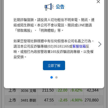
×
公告
近期詐騙猖獗，請投資人切勿輕信不明來電、簡訊、連
結或陌生群組。本公司不會以電話、簡訊或LINE邀請
「領取飆股」、「明牌體驗」等。
如果您發現社群媒體中有任何假借本公司名義之行為，
請洽本公司反詐騙專線(02)35181165或
客服信箱
反
映，或撥打內政部警政署165反詐騙諮詢專線，以免權
益受損。
立即了解