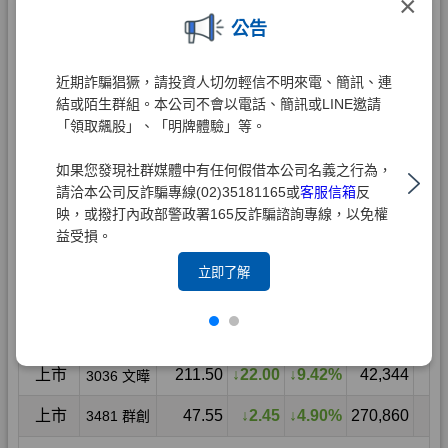
×
公告
近期詐騙猖獗，請投資人切勿輕信不明來電、簡訊、連
結或陌生群組。本公司不會以電話、簡訊或LINE邀請
「領取飆股」、「明牌體驗」等。
如果您發現社群媒體中有任何假借本公司名義之行為，
請洽本公司反詐騙專線(02)35181165或
客服信箱
反
映，或撥打內政部警政署165反詐騙諮詢專線，以免權
益受損。
立即了解