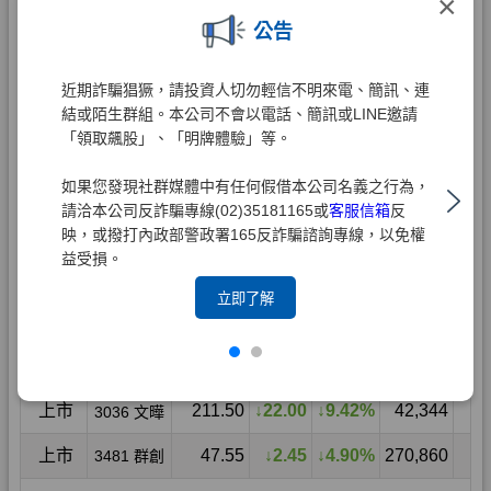
×
公告
近期詐騙猖獗，請投資人切勿輕信不明來電、簡訊、連
結或陌生群組。本公司不會以電話、簡訊或LINE邀請
「領取飆股」、「明牌體驗」等。
如果您發現社群媒體中有任何假借本公司名義之行為，
請洽本公司反詐騙專線(02)35181165或
客服信箱
反
映，或撥打內政部警政署165反詐騙諮詢專線，以免權
益受損。
立即了解