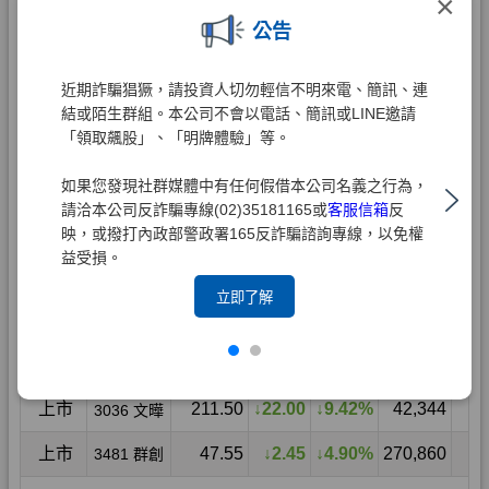
×
公告
近期詐騙猖獗，請投資人切勿輕信不明來電、簡訊、連
結或陌生群組。本公司不會以電話、簡訊或LINE邀請
「領取飆股」、「明牌體驗」等。
如果您發現社群媒體中有任何假借本公司名義之行為，
請洽本公司反詐騙專線(02)35181165或
客服信箱
反
映，或撥打內政部警政署165反詐騙諮詢專線，以免權
益受損。
立即了解