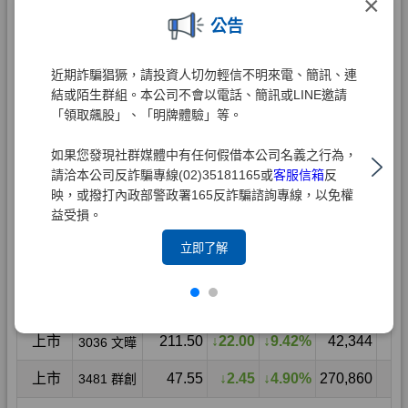
×
公告
近期詐騙猖獗，請投資人切勿輕信不明來電、簡訊、連
結或陌生群組。本公司不會以電話、簡訊或LINE邀請
「領取飆股」、「明牌體驗」等。
如果您發現社群媒體中有任何假借本公司名義之行為，
請洽本公司反詐騙專線(02)35181165或
客服信箱
反
映，或撥打內政部警政署165反詐騙諮詢專線，以免權
益受損。
立即了解