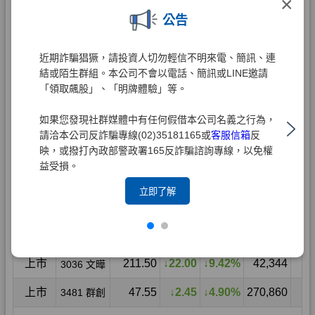
×
公告
近期詐騙猖獗，請投資人切勿輕信不明來電、簡訊、連
結或陌生群組。本公司不會以電話、簡訊或LINE邀請
「領取飆股」、「明牌體驗」等。
如果您發現社群媒體中有任何假借本公司名義之行為，
請洽本公司反詐騙專線(02)35181165或
客服信箱
反
映，或撥打內政部警政署165反詐騙諮詢專線，以免權
益受損。
立即了解