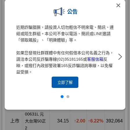
×
公告
近期詐騙猖獗，請投資人切勿輕信不明來電、簡訊、連
結或陌生群組。本公司不會以電話、簡訊或LINE邀請
「領取飆股」、「明牌體驗」等。
如果您發現社群媒體中有任何假借本公司名義之行為，
請洽本公司反詐騙專線(02)35181165或
客服信箱
反
映，或撥打內政部警政署165反詐騙諮詢專線，以免權
益受損。
立即了解