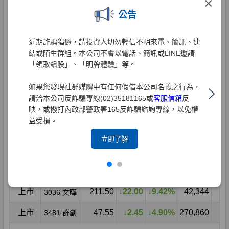
×
公告
近期詐騙猖獗，請投資人切勿輕信不明來電、簡訊、連
結或陌生群組。本公司不會以電話、簡訊或LINE邀請
「領取飆股」、「明牌體驗」等。
如果您發現社群媒體中有任何假借本公司名義之行為，
請洽本公司反詐騙專線(02)35181165或
客服信箱
反
映，或撥打內政部警政署165反詐騙諮詢專線，以免權
益受損。
立即了解