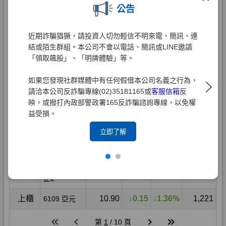
公告
近期詐騙猖獗，請投資人切勿輕信不明來電、簡訊、連
結或陌生群組。本公司不會以電話、簡訊或LINE邀請
「領取飆股」、「明牌體驗」等。
如果您發現社群媒體中有任何假借本公司名義之行為，
請洽本公司反詐騙專線(02)35181165或
客服信箱
反
映，或撥打內政部警政署165反詐騙諮詢專線，以免權
益受損。
立即了解