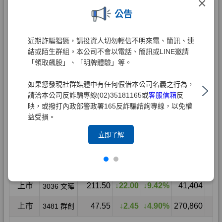
×
公告
近期詐騙猖獗，請投資人切勿輕信不明來電、簡訊、連
結或陌生群組。本公司不會以電話、簡訊或LINE邀請
「領取飆股」、「明牌體驗」等。
如果您發現社群媒體中有任何假借本公司名義之行為，
請洽本公司反詐騙專線(02)35181165或
客服信箱
反
映，或撥打內政部警政署165反詐騙諮詢專線，以免權
益受損。
立即了解