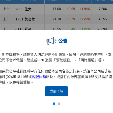
公告
近期詐騙猖獗，請投資人切勿輕信不明來電、簡訊、連結或陌生群組。本
公司不會以電話、簡訊或LINE邀請「領取飆股」、「明牌體驗」等。
如果您發現社群媒體中有任何假借本公司名義之行為，請洽本公司反詐騙
專線(02)35181165或
客服信箱
反映，或撥打內政部警政署165反詐騙諮詢
專線，以免權益受損。
立即了解