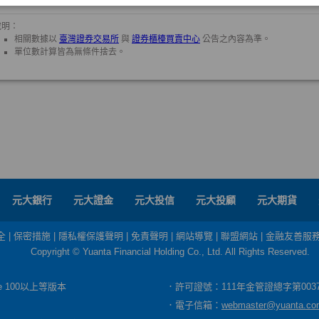
元大銀行
元大證金
元大投信
元大投顧
元大期貨
全
|
保密措施
|
隱私權保護聲明
|
免責聲明
|
網站導覽
|
聯盟網站
|
金融友善服
Copyright © Yuanta Financial Holding Co., Ltd. All Rights Reserved.
dge 100以上等版本
．許可證號：111年金管證總字第003
．電子信箱：
webmaster@yuanta.co