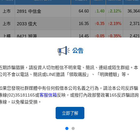
公告
近期詐騙猖獗，請投資人切勿輕信不明來電、簡訊、連結或陌生群組。本
公司不會以電話、簡訊或LINE邀請「領取飆股」、「明牌體驗」等。
如果您發現社群媒體中有任何假借本公司名義之行為，請洽本公司反詐騙
專線(02)35181165或
客服信箱
反映，或撥打內政部警政署165反詐騙諮詢
專線，以免權益受損。
立即了解