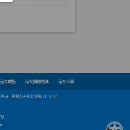
元大創投
元大國際資產
元大人壽
務專區
|
高齡友善服務專區
|
English
7號
m