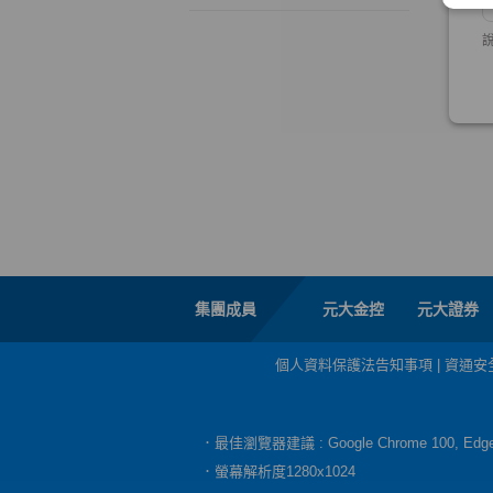
集團成員
元大金控
元大證券
個人資料保護法告知事項
|
資通安
．最佳瀏覽器建議 : Google Chrome 100, E
．螢幕解析度1280x1024