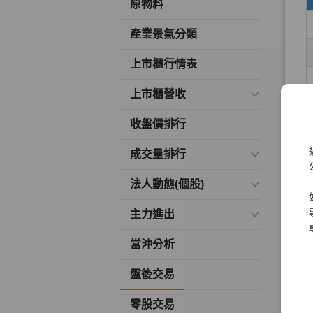
原物料
產業景氣分類
上市櫃行情表
上市櫃營收
收盤價排行
成交量排行
法人動態(個股)
主力進出
當沖分析
盤後交易
零股交易