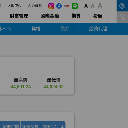
展
客服中心
人力資源
財富管理
國際金融
期貨
投顧
/ETN
興櫃
債券
股務代理