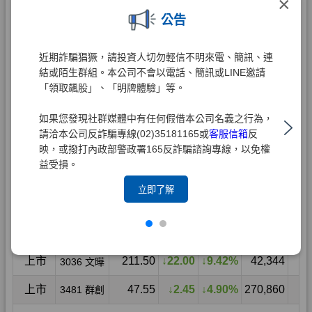
×
公告
近期詐騙猖獗，請投資人切勿輕信不明來電、簡訊、連
結或陌生群組。本公司不會以電話、簡訊或LINE邀請
「領取飆股」、「明牌體驗」等。
如果您發現社群媒體中有任何假借本公司名義之行為，
請洽本公司反詐騙專線(02)35181165或
客服信箱
反
映，或撥打內政部警政署165反詐騙諮詢專線，以免權
益受損。
立即了解