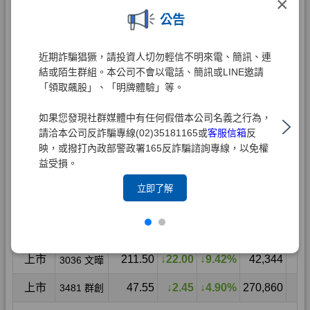
×
公告
近期詐騙猖獗，請投資人切勿輕信不明來電、簡訊、連
結或陌生群組。本公司不會以電話、簡訊或LINE邀請
「領取飆股」、「明牌體驗」等。
如果您發現社群媒體中有任何假借本公司名義之行為，
請洽本公司反詐騙專線(02)35181165或
客服信箱
反
映，或撥打內政部警政署165反詐騙諮詢專線，以免權
益受損。
立即了解