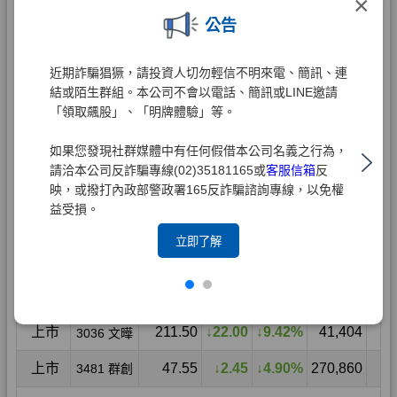
×
公告
近期詐騙猖獗，請投資人切勿輕信不明來電、簡訊、連
結或陌生群組。本公司不會以電話、簡訊或LINE邀請
「領取飆股」、「明牌體驗」等。
如果您發現社群媒體中有任何假借本公司名義之行為，
請洽本公司反詐騙專線(02)35181165或
客服信箱
反
映，或撥打內政部警政署165反詐騙諮詢專線，以免權
益受損。
立即了解