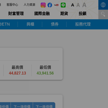
展
客服中心
人力資源
財富管理
國際金融
期貨
投顧
/ETN
興櫃
債券
股務代理