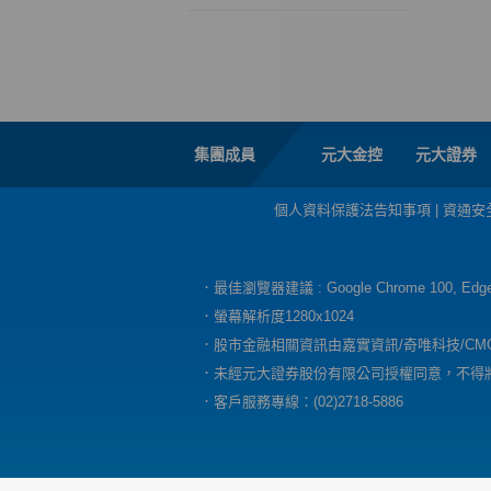
集團成員
元大金控
元大證券
個人資料保護法告知事項
|
資通安
．最佳瀏覽器建議 : Google Chrome 100, E
．螢幕解析度1280x1024
．股市金融相關資訊由嘉實資訊/奇唯科技/CM
．未經元大證券股份有限公司授權同意，不得
．客戶服務專線：(02)2718-5886