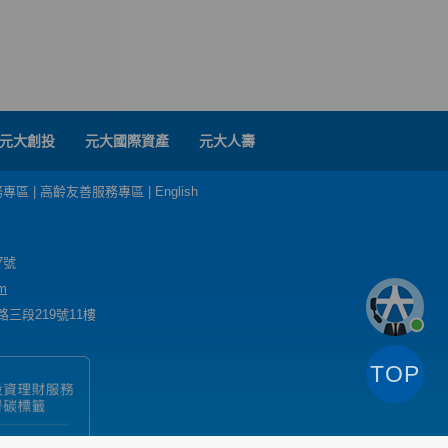
元大創投
元大國際資產
元大人壽
務專區
|
高齡友善服務專區
|
English
7號
m
三段219號11樓
TOP