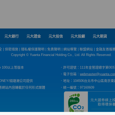
元大銀行
元大證金
元大投信
元大投顧
元大期貨
全
|
保密措施
|
隱私權保護聲明
|
免責聲明
|
網站導覽
|
聯盟網站
|
金融友善服
Copyright © Yuanta Financial Holding Co., Ltd. All Rights Reserved.
dge 100以上等版本
．許可證號：111年金管證總字第003
．電子信箱：
webmaster@yuanta.co
ONEY/錢塘潮公司提供
．地址：104506台北市中山區南京東路
將網站內容轉載於任何形式媒體
．統一編號：97160609