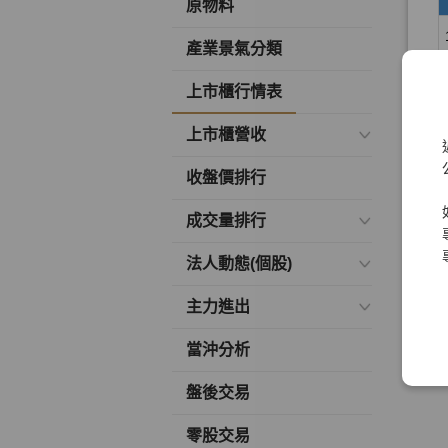
原物料
產業景氣分類
上市櫃行情表
上市櫃營收
收盤價排行
成交量排行
法人動態(個股)
主力進出
當沖分析
盤後交易
零股交易