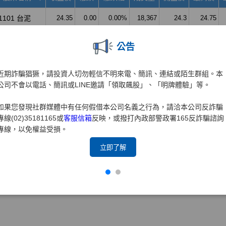
公告
近期詐騙猖獗，請投資人切勿輕信不明來電、簡訊、連結或陌生群組。本
公司不會以電話、簡訊或LINE邀請「領取飆股」、「明牌體驗」等。
如果您發現社群媒體中有任何假借本公司名義之行為，請洽本公司反詐騙
專線(02)35181165或
客服信箱
反映，或撥打內政部警政署165反詐騙諮詢
專線，以免權益受損。
立即了解