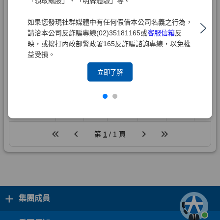
「領取飆股」、「明牌體驗」等。
如果您發現社群媒體中有任何假借本公司名義之行為，
請洽本公司反詐騙專線(02)35181165或
客服信箱
反
映，或撥打內政部警政署165反詐騙諮詢專線，以免權
益受損。
立即了解
+
集團成員