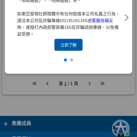
「領取飆股」、「明牌體驗」等。
如果您發現社群媒體中有任何假借本公司名義之行為，
請洽本公司反詐騙專線(02)35181165或
客服信箱
反
映，或撥打內政部警政署165反詐騙諮詢專線，以免權
益受損。
立即了解
+
集團成員