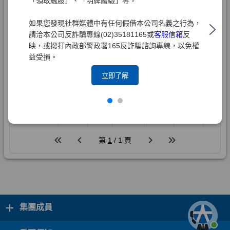
「領取飆股」、「明牌體驗」等。
如果您發現社群媒體中有任何假借本公司名義之行為，
請洽本公司反詐騙專線(02)35181165或
客服信箱
反
映，或撥打內政部警政署165反詐騙諮詢專線，以免權
益受損。
立即了解
+
集團成員