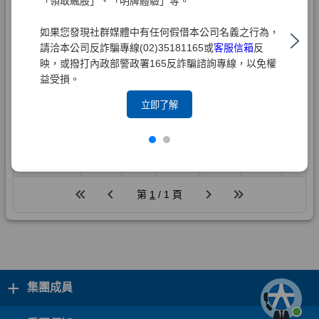
「領取飆股」、「明牌體驗」等。
如果您發現社群媒體中有任何假借本公司名義之行為，
請洽本公司反詐騙專線(02)35181165或
客服信箱
反
映，或撥打內政部警政署165反詐騙諮詢專線，以免權
益受損。
立即了解
+
集團成員