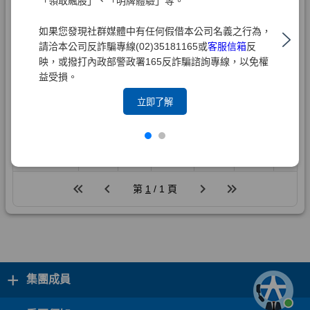
「領取飆股」、「明牌體驗」等。
如果您發現社群媒體中有任何假借本公司名義之行為，
請洽本公司反詐騙專線(02)35181165或
客服信箱
反
映，或撥打內政部警政署165反詐騙諮詢專線，以免權
益受損。
立即了解
+
集團成員