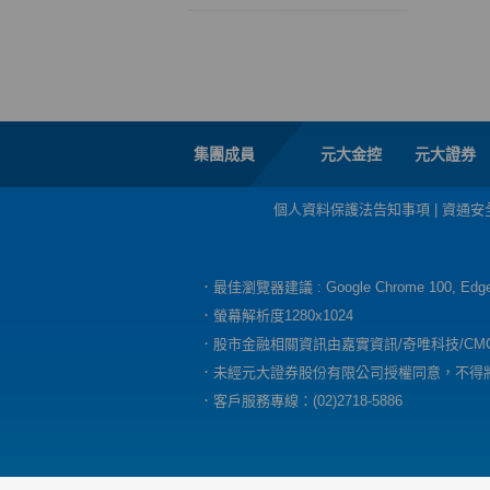
集團成員
元大金控
元大證券
個人資料保護法告知事項
|
資通安
．最佳瀏覽器建議 : Google Chrome 100, E
．螢幕解析度1280x1024
．股市金融相關資訊由嘉實資訊/奇唯科技/CM
．未經元大證券股份有限公司授權同意，不得
．客戶服務專線：(02)2718-5886