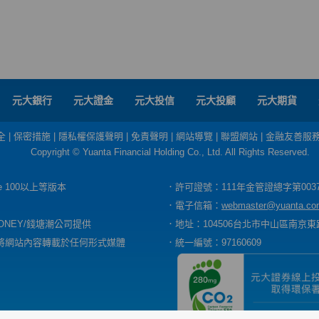
元大銀行
元大證金
元大投信
元大投顧
元大期貨
全
|
保密措施
|
隱私權保護聲明
|
免責聲明
|
網站導覽
|
聯盟網站
|
金融友善服
Copyright © Yuanta Financial Holding Co., Ltd. All Rights Reserved.
dge 100以上等版本
．許可證號：111年金管證總字第003
．電子信箱：
webmaster@yuanta.co
ONEY/錢塘潮公司提供
．地址：104506台北市中山區南京東路
將網站內容轉載於任何形式媒體
．統一編號：97160609