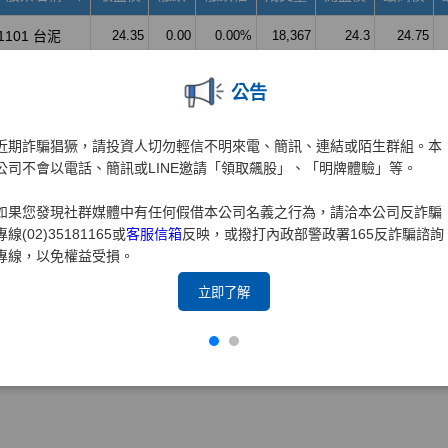
公告
近期詐騙猖獗，請投資人切勿輕信不明來電、簡訊、連結或陌生群組。本
公司不會以電話、簡訊或LINE邀請「領取飆股」、「明牌體驗」等。
如果您發現社群媒體中有任何假借本公司名義之行為，請洽本公司反詐騙
專線(02)35181165或
客服信箱
反映，或撥打內政部警政署165反詐騙諮詢
專線，以免權益受損。
立即了解