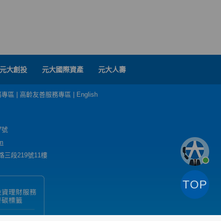
元大創投
元大國際資產
元大人壽
務專區
|
高齡友善服務專區
|
English
7號
m
三段219號11樓
TOP