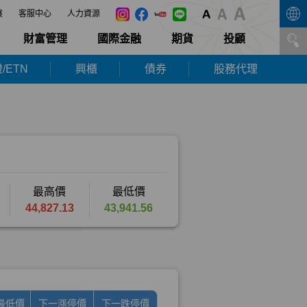
展
客服中心
人力資源
財富管理
國際金融
期貨
投顧
/ETN
興櫃
債券
股務代理