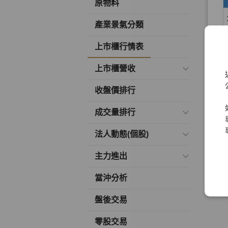
原物料
產業景氣分類
上市櫃行情表
上市櫃營收
收盤價排行
成交量排行
法人動態(個股)
主力進出
當沖分析
盤後交易
零股交易