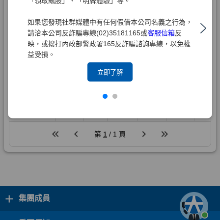
「領取飆股」、「明牌體驗」等。
如果您發現社群媒體中有任何假借本公司名義之行為，
請洽本公司反詐騙專線(02)35181165或
客服信箱
反
映，或撥打內政部警政署165反詐騙諮詢專線，以免權
益受損。
立即了解
+
集團成員