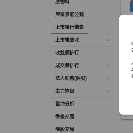
原物料
產業景氣分類
上市櫃行情表
上市櫃營收
收盤價排行
成交量排行
法人動態(個股)
主力進出
當沖分析
盤後交易
零股交易