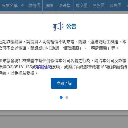
公告
近期詐騙猖獗，請投資人切勿輕信不明來電、簡訊、連結或陌生群組。本
公司不會以電話、簡訊或LINE邀請「領取飆股」、「明牌體驗」等。
如果您發現社群媒體中有任何假借本公司名義之行為，請洽本公司反詐騙
專線(02)35181165或
客服信箱
反映，或撥打內政部警政署165反詐騙諮詢
專線，以免權益受損。
立即了解