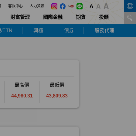
展
客服中心
人力資源
財富管理
國際金融
期貨
投顧
/ETN
興櫃
債券
股務代理