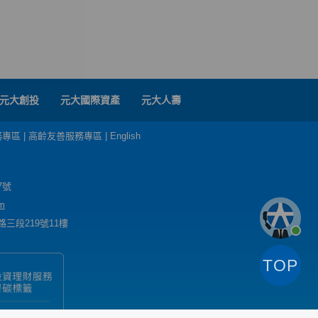
元大創投
元大國際資產
元大人壽
務專區
|
高齡友善服務專區
|
English
7號
m
三段219號11樓
TOP