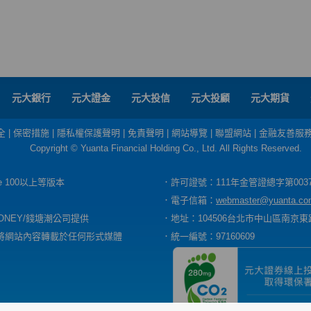
元大銀行
元大證金
元大投信
元大投顧
元大期貨
全
|
保密措施
|
隱私權保護聲明
|
免責聲明
|
網站導覽
|
聯盟網站
|
金融友善服
Copyright © Yuanta Financial Holding Co., Ltd. All Rights Reserved.
dge 100以上等版本
．許可證號：111年金管證總字第003
．電子信箱：
webmaster@yuanta.co
ONEY/錢塘潮公司提供
．地址：104506台北市中山區南京東路
將網站內容轉載於任何形式媒體
．統一編號：97160609