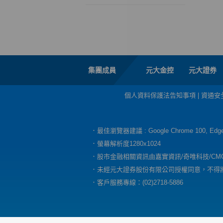
集團成員
元大金控
元大證券
個人資料保護法告知事項
|
資通安
．最佳瀏覽器建議 : Google Chrome 100, E
．螢幕解析度1280x1024
．股市金融相關資訊由嘉實資訊/奇唯科技/CM
．未經元大證券股份有限公司授權同意，不得
．客戶服務專線：(02)2718-5886