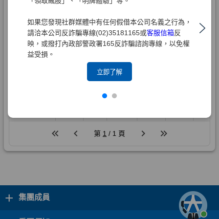
「領取飆股」、「明牌體驗」等。
如果您發現社群媒體中有任何假借本公司名義之行為，
請洽本公司反詐騙專線(02)35181165或
客服信箱
反
映，或撥打內政部警政署165反詐騙諮詢專線，以免權
益受損。
立即了解
+
集團成員