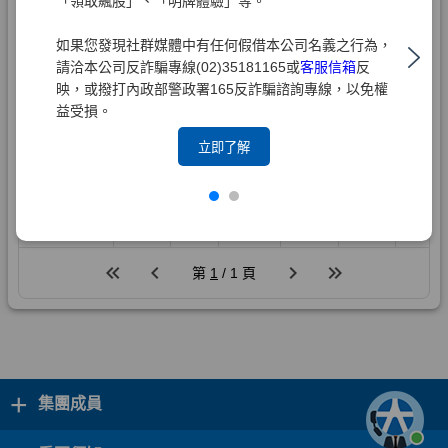
「領取飆股」、「明牌體驗」等。
如果您發現社群媒體中有任何假借本公司名義之行為，
請洽本公司反詐騙專線(02)35181165或
客服信箱
反
映，或撥打內政部警政署165反詐騙諮詢專線，以免權
益受損。
立即了解
+
集團成員