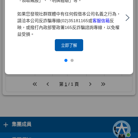
「領取飆股」、「明牌體驗」等。
如果您發現社群媒體中有任何假借本公司名義之行為，
請洽本公司反詐騙專線(02)35181165或
客服信箱
反
映，或撥打內政部警政署165反詐騙諮詢專線，以免權
益受損。
立即了解
+
集團成員