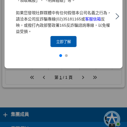
「領取飆股」、「明牌體驗」等。
如果您發現社群媒體中有任何假借本公司名義之行為，
請洽本公司反詐騙專線(02)35181165或
客服信箱
反
映，或撥打內政部警政署165反詐騙諮詢專線，以免權
益受損。
立即了解
+
集團成員