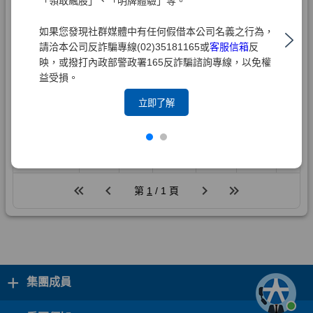
「領取飆股」、「明牌體驗」等。
如果您發現社群媒體中有任何假借本公司名義之行為，
請洽本公司反詐騙專線(02)35181165或
客服信箱
反
映，或撥打內政部警政署165反詐騙諮詢專線，以免權
益受損。
立即了解
+
集團成員